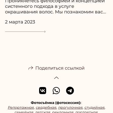
Проникнетесь философией и концепцией
системного подхода в услуге
окрашивания волос. Мы познакомим вас...
2 марта 2023
Поделиться ссылкой
Фотосъёмка (фотосессия):
Репортажная
,
свадебная
,
прогулочная
,
студийная
,
семейная
,
детская
,
рекламная
,
портретная
,