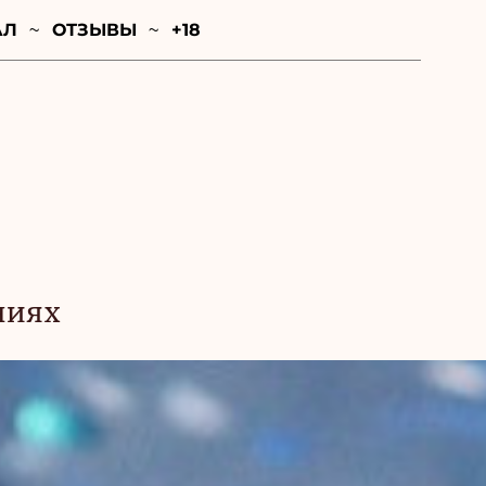
АЛ
ОТЗЫВЫ
+18
ниях